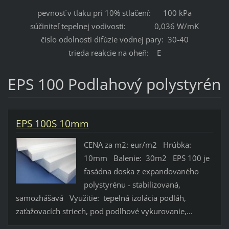
pevnosť v tlaku pri 10% stlačení: 100 kPa
súčiniteľ tepelnej vodivosti: 0,036 W/mK
číslo odolnosti difúzie vodnej pary: 30-40
trieda reakcie na oheň: E
EPS 100 Podlahový polystyrén
EPS 100S 10mm
CENA za m2: eur/m2 Hrúbka:
10mm Balenie: 30m2 EPS 100 je
fasádna doska z expandovaného
polystyrénu - stabilizovaná,
samozhášavá Využitie: tepelná izolácia podláh,
zaťažovacích striech, pod podlhové vykurovanie,...