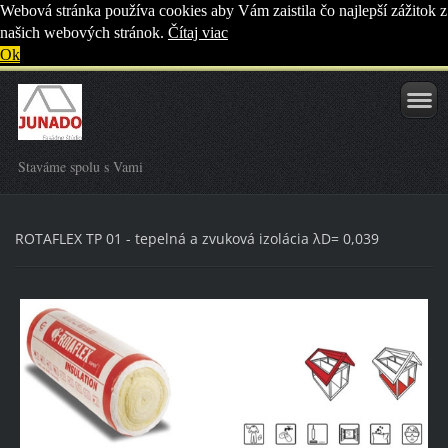
Webová stránka používa cookies aby Vám zaistila čo najlepší zážitok z
našich webových stránok.
Čítaj viac
Ok
Staváme spolu s Vami
ROTAFLEX TP 01 - tepelná a zvuková izolácia λD= 0,039