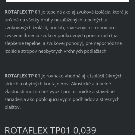
ROTAFLEX TP 01
je tepelná ako aj zvuková izolácia, ktorá je
určená na všetky druhy nezaťažených tepelných a
zvukovových izolácií, podláh, zavesených stropov pre
zvýšenie tlmenia zvuku v podkrovných priestoroch (na
zlepšenie tepelnej a zvukovej pohody), pre nepochôdzne
izolácie stropov neobytných vrchných podlažiach.
ROTAFLEX TP 01
je rovnako vhodná aj k izolácii šikmých
striech a obytných kontajnerov. Akustické a tepelné
vlastnosti možno tiež využiť pre technické a stavebné
zariadenia ako pohlcujúcu výplň podhladov a strešných
plášťov.
ROTAFLEX TP01 0,039