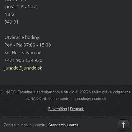
(areál 1.Pražská)
Nitra
949 01
Otváracie hodiny:
Pon - Pia 07:00 - 15:00
So, Ne - zatvorené
+421 905 139 930
junado@junado.sk
JUNADO Fasádne a sadrokartónové študio © 2025 Všetky práva vyhradené.
JUNADO Stavebné centrum junado@junado.sk
Slovenčina
|
Deutsch
Zobraziť:
Mobilnú verziu
|
Štandardnú verziu