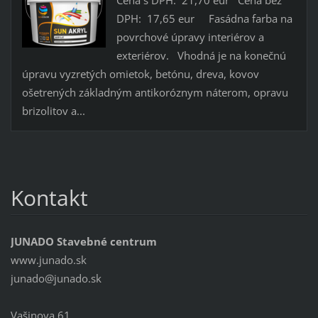
DPH: 17,65 eur Fasádna farba na
povrchové úpravy interiérov a
exteriérov. Vhodná je na konečnú
úpravu vyzretých omietok, betónu, dreva, kovov
ošetrených základným antikoróznym náterom, opravu
brizolitov a...
Kontakt
JUNADO Stavebné centrum
www.junado.sk
junado@j
unado.sk
Vašinova 61