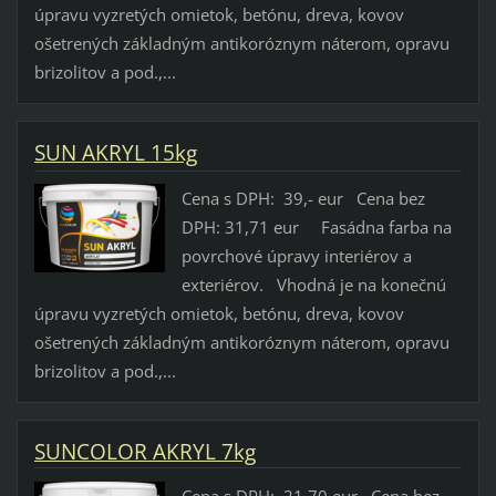
úpravu vyzretých omietok, betónu, dreva, kovov
ošetrených základným antikoróznym náterom, opravu
brizolitov a pod.,...
SUN AKRYL 15kg
Cena s DPH: 39,- eur Cena bez
DPH: 31,71 eur Fasádna farba na
povrchové úpravy interiérov a
exteriérov. Vhodná je na konečnú
úpravu vyzretých omietok, betónu, dreva, kovov
ošetrených základným antikoróznym náterom, opravu
brizolitov a pod.,...
SUNCOLOR AKRYL 7kg
Cena s DPH: 21,70 eur Cena bez