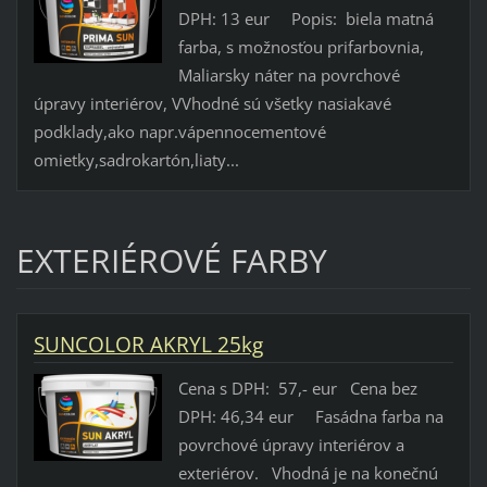
DPH: 13 eur Popis: biela matná
farba, s možnosťou prifarbovnia,
Maliarsky náter na povrchové
úpravy interiérov, VVhodné sú všetky nasiakavé
podklady,ako napr.vápennocementové
omietky,sadrokartón,liaty...
EXTERIÉROVÉ FARBY
SUNCOLOR AKRYL 25kg
Cena s DPH: 57,- eur Cena bez
DPH: 46,34 eur Fasádna farba na
povrchové úpravy interiérov a
exteriérov. Vhodná je na konečnú