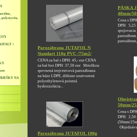
NY
PÁSKA J
48mm/5
erálne,
, polystyrén,
Cena s DPH
DPH: 5,25 
spojovacia 
parozábran
LOTY
parozábran,.
SFALT +
Parozábrana JUTAFOL N
Standart 110g PVC /75m2/
CENA za bal s DPH: 45,- eur CENA
KY
za bal bez DPH: 37,50 eur Mriežkou
ram
spevnená trojvrstvová parozábrana
na báze LDPE, difúzne uzatvorená
RIEŠKY NA
polyethylenová poistná
hydroizolácia...
Obojstra
50mm/2
Cena s DPH:
DPH: 2,50 
(50mm/25m
Objednávac
Parozábrana JUTAFOL 100g