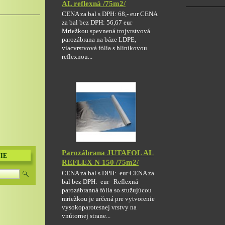
AL reflexná /75m2/
CENA za bal s DPH: 68,- eur CENA
za bal bez DPH: 56,67 eur
Mriežkou spevnená trojvrstvová
parozábrana na báze LDPE,
viacvrstvová fólia s hliníkovou
reflexnou...
Parozábrana JUTAFOL AL
IE
REFLEX N 150 /75m2/
CENA za bal s DPH: eur CENA za
bal bez DPH: eur Reflexná
parozábranná fólia so stužujúcou
mriežkou je určená pre vytvorenie
vysokoparotesnej vrstvy na
vnútornej strane...