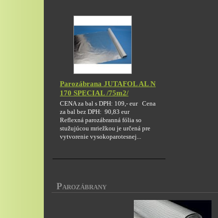
Parozábrana JUTAFOL AL N
170 SPECIAL /75m2/
CENA za bal s DPH: 109,- eur Cena
za bal bez DPH: 90,83 eur
Reflexná parozábranná fólia so
stužujúcou mriežkou je určená pre
vytvorenie vysokoparotesnej...
P
AROZÁBRANY