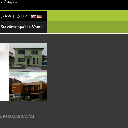
ok.
Čítaj viac
RSS
Tlač
Staváme spolu s Vami
K PAROZÁBRANÁM