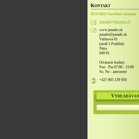
K
ONTAKT
JUNADO Stavebné centrum
junado@j
unado.sk
www.junado.sk
junado@junado.sk
Vašinova 61
(areál 1.Pražská)
Nitra
949 01
Otváracie hodiny:
Pon - Pia 07:00 - 15:00
So, Ne - zatvorené
+421 905 139 930
V
YHĽADÁVAN