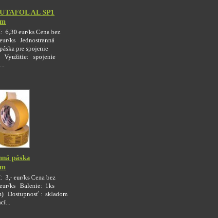
UTAFOL AL SP1
0m
: 6,30 eur/ks Cena bez
eur/ks Jednostranná
páska pre spojenie
. Využitie: spojenie
..
nná páska
5m
 3,- eur/ks Cena bez
eur/ks Balenie: 1ks
) Dostupnosť : skladom
í...