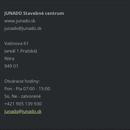
JUNADO Stavebné centrum
www.junado.sk
junado@j
unado.sk
Vašinova 61
(areál 1.Pražská)
Nitra
949 01
Otváracie hodiny:
Pon - Pia 07:00 - 15:00
So, Ne - zatvorené
+421 905 139 930
junado@junado.sk