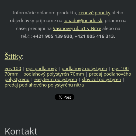
Informácie ohľadom produktu,
cenové ponuky
alebo
objednávky príjmame na
junado@junado.sk
, priamo na
našej predajni na
Vašinovej ul. 61 v Nitre
alebo na
tel.č.:
+421 905 139 930, +421 905 416 313.
Štítky
:
eps 100
|
eps podlahový
|
podlahový polystyrén
|
eps 100
70mm
|
podlahový polystyrén 70mm
|
predaj podlahového
polystyrénu
|
easyterm polystyrén
|
slovizol polystyrén
|
predaj podlahového polystyrénu nitra
Kontakt