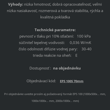
Výhody:
nízka hmotnosť, dobrá opracovateľnosť, veľmi
nízka nasiakavosť, rozmerová a tvarová stabilita, rýchla a
kvalitná pokládka
Technické parametre:
pevnosť v tlaku pri 10% stlačení: 100 kPa
súčiniteľ tepelnej vodivosti: 0,036 W/mK
číslo odolnosti difúzie vodnej pary: 30-40
trieda reakcie na oheň: E
Dostupnosť :
na objednávku
Objednávací kód:
EPS 100S 70mm
Pri objednávke uvedte prosím aj požadovaný formát EPS 100 (1000x500x... mm,
1000x1000x... mm, 2000x1000x... mm)