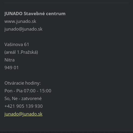
JUNADO Stavebné centrum
www.junado.sk
junado@j
unado.sk
Vašinova 61
(areál 1.Pražská)
Nitra
949 01
Otváracie hodiny:
Pon - Pia 07:00 - 15:00
So, Ne - zatvorené
+421 905 139 930
junado@junado.sk