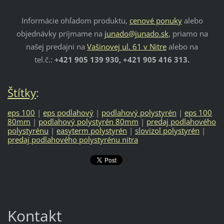
Informácie ohľadom produktu,
cenové ponuky
alebo
objednávky príjmame na
junado@junado.sk
, priamo na
našej predajni na
Vašinovej ul. 61 v Nitre
alebo na
tel.č.:
+421 905 139 930, +421 905 416 313.
Štítky
:
eps 100
|
eps podlahový
|
podlahový polystyrén
|
eps 100
80mm
|
podlahový polystyrén 80mm
|
predaj podlahového
polystyrénu
|
easyterm polystyrén
|
slovizol polystyrén
|
predaj podlahového polystyrénu nitra
Kontakt