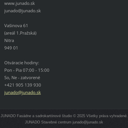
www.junado.sk
junado@j
unado.sk
Vašinova 61
(areál 1.Pražská)
Nitra
949 01
Otváracie hodiny:
Pon - Pia 07:00 - 15:00
So, Ne - zatvorené
+421 905 139 930
junado@junado.sk
JUNADO Fasádne a sadrokartónové študio © 2025 Všetky práva vyhradené.
JUNADO Stavebné centrum junado@junado.sk