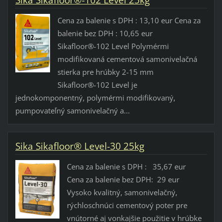
Sika Sikafloor®-102 Level 25kg
Cena za balenie s DPH : 13,10 eur Cena za
balenie bez DPH : 10,65 eur
Sikafloor®-102 Level Polymérmi
modifikovaná cementová samonivelačná
stierka pre hrúbky 2-15 mm
Sikafloor®-102 Level je
jednokomponentný, polymérmi modifikovaný,
pumpovateľný samonivelačný a...
Sika Sikafloor® Level-30 25kg
Cena za balenie s DPH : 35,67 eur
Cena za balenie bez DPH: 29 eur
Vysoko kvalitný, samonivelačný,
rýchloschnúci cementový poter pre
vnútorné aj vonkajšie použitie v hrúbke