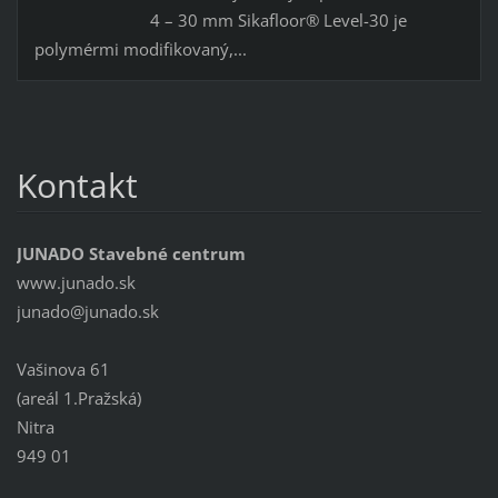
4 – 30 mm Sikafloor® Level-30 je
polymérmi modifikovaný,...
Kontakt
JUNADO Stavebné centrum
www.junado.sk
junado@j
unado.sk
Vašinova 61
(areál 1.Pražská)
Nitra
949 01