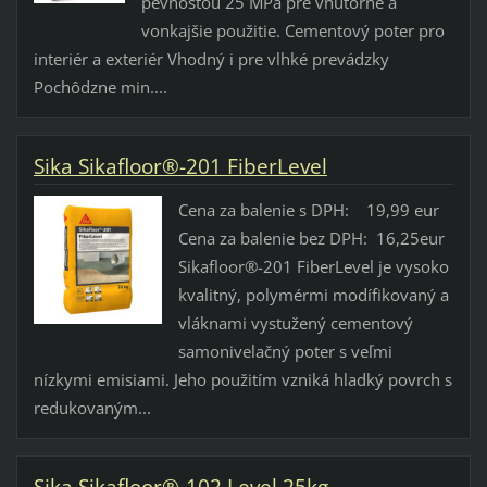
pevnosťou 25 MPa pre vnútorné a
vonkajšie použitie. Cementový poter pro
interiér a exteriér Vhodný i pre vlhké prevádzky
Pochôdzne min....
Sika Sikafloor®-201 FiberLevel
Cena za balenie s DPH: 19,99 eur
Cena za balenie bez DPH: 16,25eur
Sikafloor®-201 FiberLevel je vysoko
kvalitný, polymérmi modífikovaný a
vláknami vystužený cementový
samonivelačný poter s veľmi
nízkymi emisiami. Jeho použitím vzniká hladký povrch s
redukovaným...