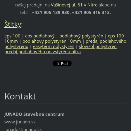
našej predajni na
Vašinovej ul. 61 v Nitre
alebo na
tel.č.:
+421 905 139 930, +421 905 416 313.
Štítky
:
eps 100
|
eps podlahový
|
podlahový polystyrén
|
eps 100
10mm
|
podlahový polystyrén 10mm
|
predaj podlahového
polystyrénu
|
easyterm polystyrén
|
slovizol polystyrén
|
predaj podlahového polystyrénu nitra
Kontakt
JUNADO Stavebné centrum
www.junado.sk
junado@j
unado.sk