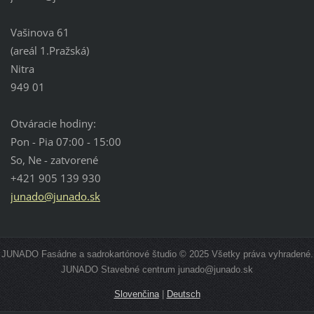
Vašinova 61
(areál 1.Pražská)
Nitra
949 01
Otváracie hodiny:
Pon - Pia 07:00 - 15:00
So, Ne - zatvorené
+421 905 139 930
junado@junado.sk
JUNADO Fasádne a sadrokartónové študio © 2025 Všetky práva vyhradené.
JUNADO Stavebné centrum junado@junado.sk
Slovenčina
|
Deutsch