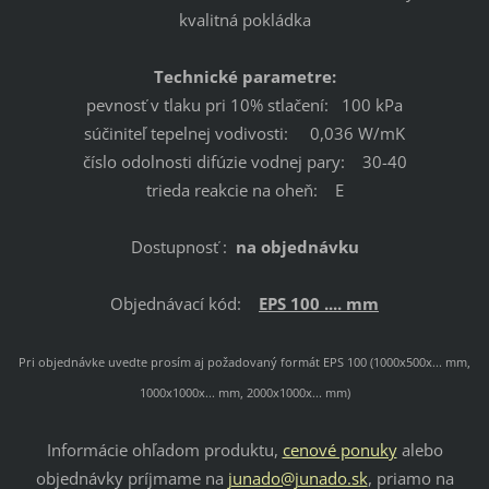
kvalitná pokládka
Technické parametre:
pevnosť v tlaku pri 10% stlačení: 100 kPa
súčiniteľ tepelnej vodivosti: 0,036 W/mK
číslo odolnosti difúzie vodnej pary: 30-40
trieda reakcie na oheň: E
Dostupnosť :
na objednávku
Objednávací kód:
EPS 100 .... mm
Pri objednávke uvedte prosím aj požadovaný formát EPS 100 (1000x500x... mm,
1000x1000x... mm, 2000x1000x... mm)
Informácie ohľadom produktu,
cenové ponuky
alebo
objednávky príjmame na
junado@junado.sk
, priamo na