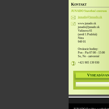
K
ONTAKT
JUNADO Stavebné centrum
junado@j
unado.sk
www.junado.sk
junado@junado.sk
Vašinova 61
(areál 1.Pražská)
Nitra
949 01
Otváracie hodiny:
Pon - Pia 07:00 - 15:00
So, Ne - zatvorené
+421 905 139 930
V
YHĽADÁVAN