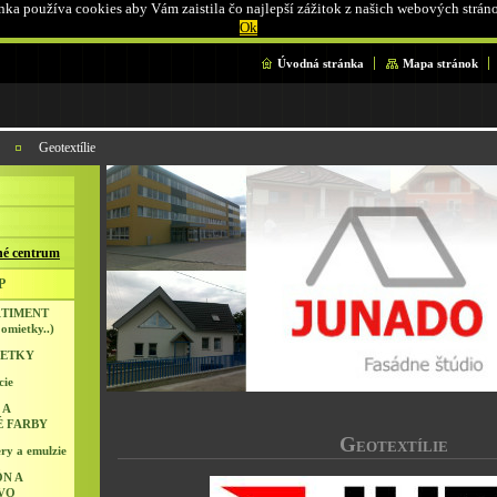
ka používa cookies aby Vám zaistila čo najlepší zážitok z našich webových strán
Ok
Úvodná stránka
Mapa stránok
Geotextílie
é centrum
P
RTIMENT
 omietky..)
IETKY
cie
 A
É FARBY
G
EOTEXTÍLIE
ry a emulzie
N A
VO