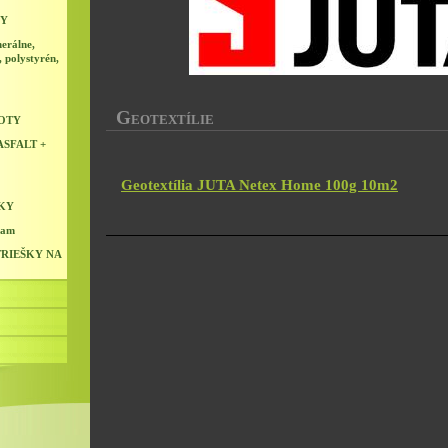
NY
erálne,
, polystyrén,
G
EOTEXTÍLIE
LOTY
SFALT +
Geotextília JUTA Netex Home 100g 10m2
KY
ram
RIEŠKY NA