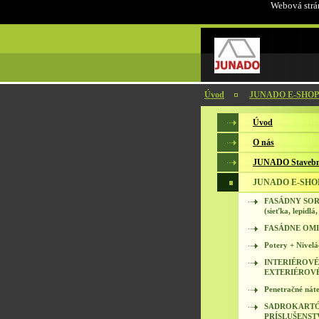
Webová strán
Úvod
JUNADO E-SHOP
Úvod
O nás
JUNADO Stavebn
JUNADO E-SHO
FASÁDNY SO
(sieťka, lepidlá,
FASÁDNE OM
Potery + Nivelá
INTERIÉROVÉ
EXTERIÉROV
Penetračné náte
SADROKARTÓ
PRÍSLUŠENST