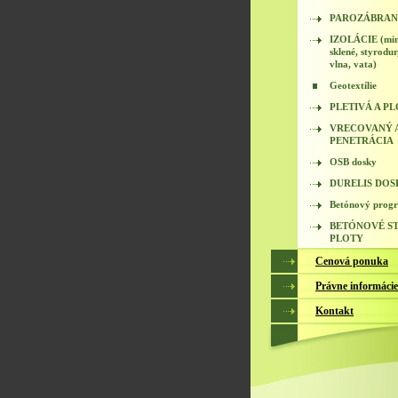
PAROZÁBRA
IZOLÁCIE (min
sklené, styrodur
vlna, vata)
Geotextílie
PLETIVÁ A P
VRECOVANÝ A
PENETRÁCIA
OSB dosky
DURELIS DOS
Betónový prog
BETÓNOVÉ ST
PLOTY
Cenová ponuka
Právne informácie
Kontakt