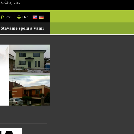
ok.
Čítaj viac
RSS
Tlač
Staváme spolu s Vami