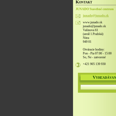
K
ONTAKT
JUNADO Stavebné centrum
junado@j
unado.sk
www.junado.sk
junado@junado.sk
Vašinova 61
(areál 1.Pražská)
Nitra
949 01
Otváracie hodiny:
Pon - Pia 07:00 - 15:00
So, Ne - zatvorené
+421 905 139 930
V
YHĽADÁVAN