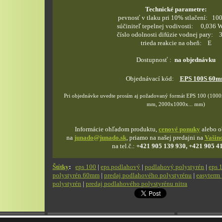
Technické parametre:
pevnosť v tlaku pri 10% stlačení: 10
súčiniteľ tepelnej vodivosti: 0,036
číslo odolnosti difúzie vodnej pary: 
trieda reakcie na oheň: E
Dostupnosť :
na objednávku
Objednávací kód:
EPS 100S 60
Pri objednávke uvedte prosím aj požadovaný formát EPS 100 (100
mm, 2000x1000x... mm)
Informácie ohľadom produktu,
cenové ponuky
alebo o
na
junado@junado.sk
, priamo na našej predajni na
Vašino
na tel.č.:
+421 905 139 930, +421 905 4
Štítky
:
eps 100
|
eps podlahový
|
podlahový polystyrén
|
eps 
polystyrén 60mm
|
predaj podlahového polystyrénu
|
easyterm 
polystyrén
|
predaj podlahového polystyrénu nitra