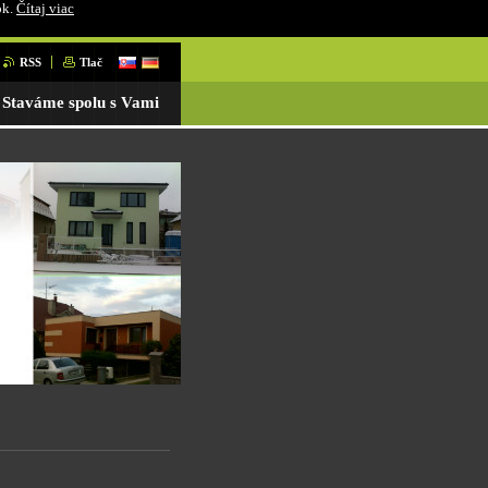
ok.
Čítaj viac
RSS
Tlač
Staváme spolu s Vami