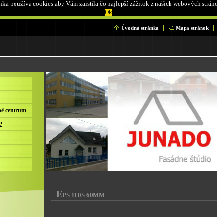
ka používa cookies aby Vám zaistila čo najlepší zážitok z našich webových strán
Ok
Úvodná stránka
Mapa stránok
é centrum
P
E
PS 100S 60MM