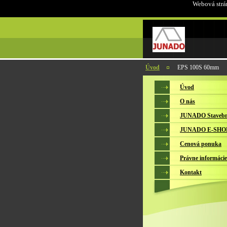
Webová strán
Úvod
EPS 100S 60mm
Úvod
O nás
JUNADO Stavebn
JUNADO E-SHO
Cenová ponuka
Právne informácie
Kontakt