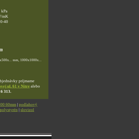
0 kPa
 W/mK
30-40
mm
0x500x... mm, 1000x1000x...
bjednávky príjmame
vej ul. 61 v Nitre
alebo
16 313.
100 60mm
|
podlahový
polystyrén
|
slovizol