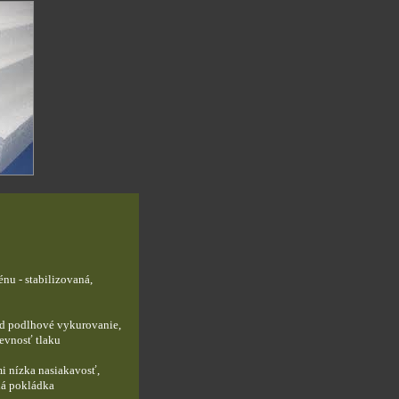
nu - stabilizovaná,
pod podlhové vykurovanie,
pevnosť tlaku
i nízka nasiakavosť,
tná pokládka