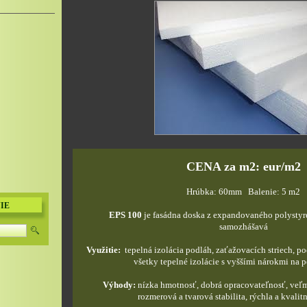
CENA za m2: eur/m2
Hrúbka: 60mm Balenie: 5 m2
IE
EPS 100
je fasádna doska z expandovaného polystyré
samozhášavá
Využitie:
tepelná izolácia podláh, zaťažovacích striech, 
všetky tepelné izolácie s vyššími nárokmi na 
Výhody:
nízka hmotnosť, dobrá opracovateľnosť, veľm
rozmerová a tvarová stabilita, rýchla a kvali