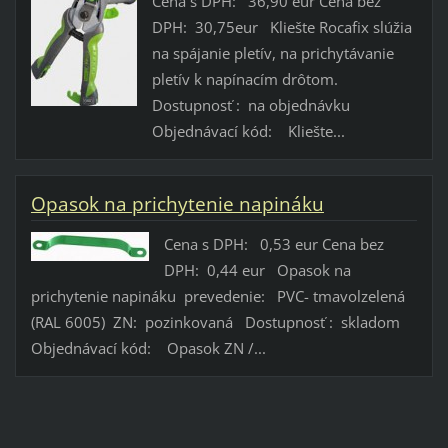
Cena s DPH: 36,90 eur Cena bez
DPH: 30,75eur Kliešte Rocafix slúžia
na spájanie pletív, na prichytávanie
pletív k napínacím drôtom.
Dostupnosť : na objednávku
Objednávací kód: Kliešte...
Opasok na prichytenie napináku
Cena s DPH: 0,53 eur Cena bez
DPH: 0,44 eur Opasok na
prichytenie napináku prevedenie: PVC- tmavolzelená
(RAL 6005) ZN: pozinkovaná Dostupnosť : skladom
Objednávací kód: Opasok ZN /...