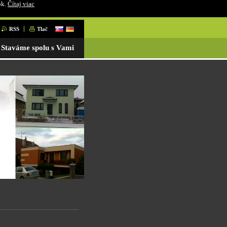
ok.
Čítaj viac
RSS
Tlač
Staváme spolu s Vami