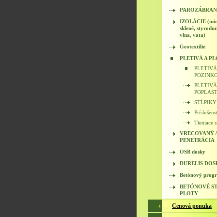
PAROZÁBRA
IZOLÁCIE (min
sklené, styrodur
vlna, vata)
Geotextílie
PLETIVÁ A P
PLETIVÁ
POZINK
PLETIVÁ
POPLAS
STĹPIKY
Príslušens
Tieniace 
VRECOVANÝ A
PENETRÁCIA
OSB dosky
DURELIS DOS
Betónový prog
BETÓNOVÉ ST
PLOTY
Cenová ponuka