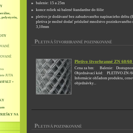
balenie: 15 a 25m
NY
konce roliek sú balené štandardne do fólie
erálne,
pletivo je dodávané bez zabudovaného napínacieho drôtu (
, polystyrén,
pletiva je možné dodať príslušné množstvo pozinkovaného 
3,10mm
LOTY
P
LETIVÁ ŠTVORHRANNÉ POZINKOVANÉ
OVANÉ
TOVANÉ
Pletivo štvorhranné ZN 60/6
Cena za bm: Balenie: Dostupnos
tvo
Objednávací kód: PLETIVO ZN /
siete JUTA
Informácie ohľadom produktu, ceno
SFALT +
objednávky...
KY
ram
RIEŠKY NA
P
LETIVÁ POZINKOVANÉ