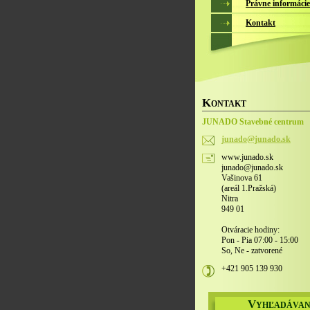
Právne informácie
Kontakt
K
ONTAKT
JUNADO Stavebné centrum
junado@j
unado.sk
www.junado.sk
junado@junado.sk
Vašinova 61
(areál 1.Pražská)
Nitra
949 01
Otváracie hodiny:
Pon - Pia 07:00 - 15:00
So, Ne - zatvorené
+421 905 139 930
V
YHĽADÁVAN