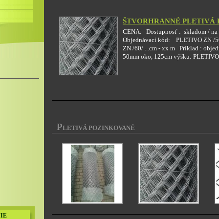
ŠTVORHRANNÉ PLETIVÁ
CENA: Dostupnosť : skladom / n
Objednávací kód: PLETIVO ZN /50
ZN /60/ ...cm - xx m Príklad : obje
50mm oko, 125cm výšku: PLETIVO Z
P
LETIVÁ POZINKOVANÉ
IE