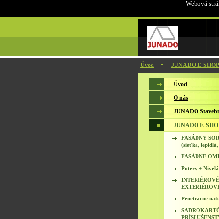
Webová strán
Úvod
JUNADO E-SHOP
Úvod
O nás
JUNADO Stavebn
JUNADO E-SHO
FASÁDNY SO
(sieťka, lepidlá,
FASÁDNE OM
Potery + Nivelá
INTERIÉROVÉ
EXTERIÉROV
Penetračné náte
SADROKARTÓ
PRÍSLUŠENST