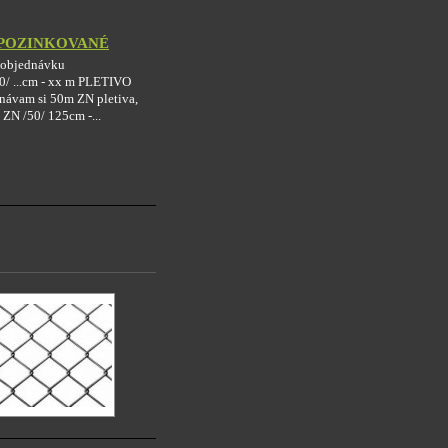
 POZINKOVANÉ
a objednávku
/ ...cm - xx m PLETIVO
dnávam si 50m ZN pletiva,
N /50/ 125cm -...