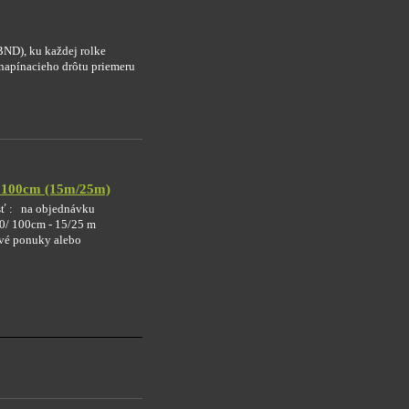
BND), ku každej rolke
napínacieho drôtu priemeru
0 100cm (15m/25m)
ť : na objednávku
60/ 100cm - 15/25 m
vé ponuky alebo