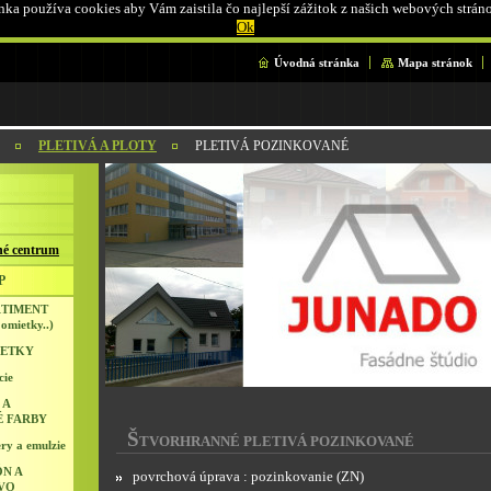
ka používa cookies aby Vám zaistila čo najlepší zážitok z našich webových strán
Ok
Úvodná stránka
Mapa stránok
PLETIVÁ A PLOTY
PLETIVÁ POZINKOVANÉ
é centrum
P
RTIMENT
 omietky..)
IETKY
cie
 A
É FARBY
Š
TVORHRANNÉ PLETIVÁ POZINKOVANÉ
ry a emulzie
N A
povrchová úprava : pozinkovanie (ZN)
VO