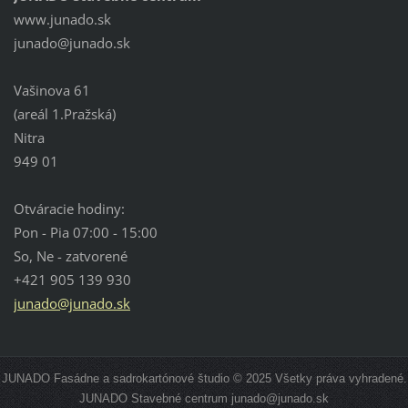
www.junado.sk
junado@j
unado.sk
Vašinova 61
(areál 1.Pražská)
Nitra
949 01
Otváracie hodiny:
Pon - Pia 07:00 - 15:00
So, Ne - zatvorené
+421 905 139 930
junado@junado.sk
JUNADO Fasádne a sadrokartónové študio © 2025 Všetky práva vyhradené.
JUNADO Stavebné centrum junado@junado.sk