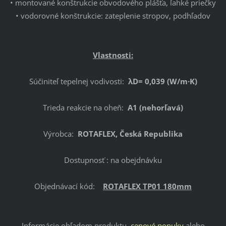
• montované konštrukcie obvodového plášťa, ľahké priečky
• vodorovné konštrukcie: zateplenie stropov, podhľadov
Vlastnosti:
Súčiniteľ tepelnej vodivosti:
λD= 0,039 (W/m·K)
Trieda reakcie na oheň:
A1 (nehorľavá)
Výrobca:
ROTAFLEX, Česká Republika
Dostupnosť : na obejdnávku
Objednávací kód:
ROTAFLEX TP01 180mm
Informácie ohľadom produktu,
cenové ponuky
alebo