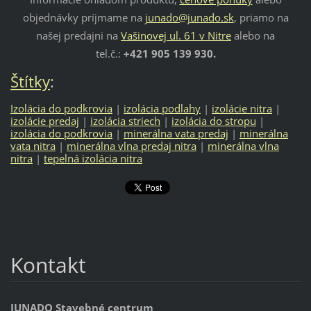
objednávky príjmame na
junado@junado.sk
, priamo na
našej predajni na
Vašinovej ul. 61 v Nitre
alebo na
tel.č.:
+421 905 139 930.
Štítky
:
Izolácia do podkrovia
|
izolácia podlahy
|
izolácie nitra
|
izolácie predaj
|
izolácia striech
|
izolácia do stropu
|
izolácia do podkrovia
|
minerálna vata predaj
|
minerálna
vata nitra
|
minerálna vlna predaj nitra
|
minerálna vlna
nitra
|
tepelná izolácia nitra
Kontakt
JUNADO Stavebné centrum