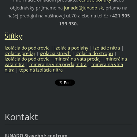
objednávky príjmame na
junado@junado.sk
, priamo na
našej predajni na Vašinovej ul.70 alebo na tel.č.:
+421 905
139 930.
Štítky
:
Izolácia do podkrovia
|
izolácia podlahy
|
izolácie nitra
|
izolácie predaj
|
izolácia striech
|
izolácia do stropu
|
izolácia do podkrovia
|
minerálna vata predaj
|
minerálna
vata nitra
|
minerálna vlna predaj nitra
|
minerálna vlna
nitra
|
tepelná izolácia nitra
Kontakt
JUNADO Stavebné centrum