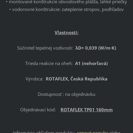
• montované konštrukcie obvodového plášťa, ľahké priečky
• vodorovné konštrukcie: zateplenie stropov, podhľadov
Vlastnosti:
Súčiniteľ tepelnej vodivosti:
λD= 0,039 (W/m·K)
Trieda reakcie na oheň:
A1 (nehorľavá)
Výrobca:
ROTAFLEX, Česká Republika
Dostupnosť : na objednávku
Objednávací kód:
ROTAFLEX TP01 160mm
Informácie ohľadom produktu,
cenové ponuky
alebo