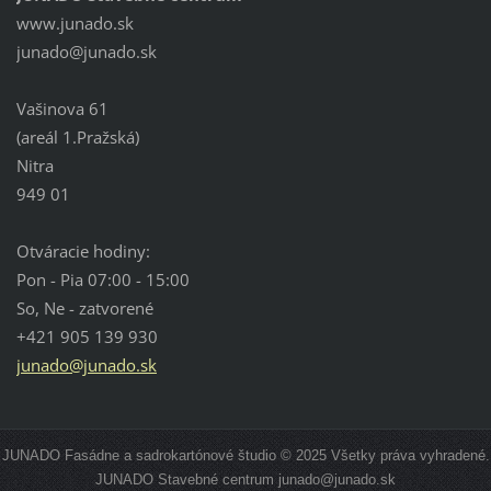
www.junado.sk
junado@j
unado.sk
Vašinova 61
(areál 1.Pražská)
Nitra
949 01
Otváracie hodiny:
Pon - Pia 07:00 - 15:00
So, Ne - zatvorené
+421 905 139 930
junado@junado.sk
JUNADO Fasádne a sadrokartónové študio © 2025 Všetky práva vyhradené.
JUNADO Stavebné centrum junado@junado.sk