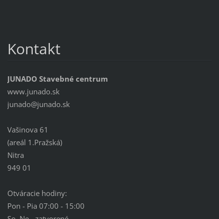
Kontakt
JUNADO Stavebné centrum
www.junado.sk
junado@j
unado.sk
Vašinova 61
(areál 1.Pražská)
Nitra
949 01
Otváracie hodiny:
Pon - Pia 07:00 - 15:00
So, Ne - zatvorené