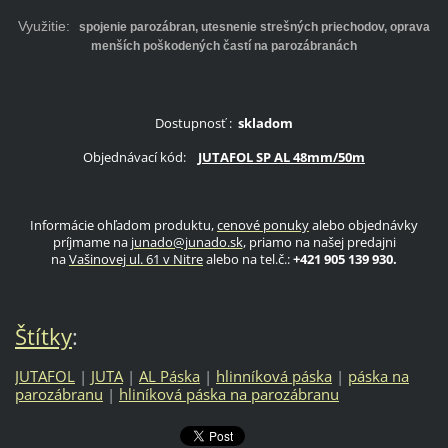
Využitie:
spojenie parozábran, utesnenie strešných priechodov, oprava
menších poškodených častí na parozábranách
Dostupnosť :
skladom
Objednávací kód:
JUTAFOL SP AL 48mm/50m
Informácie ohľadom produktu,
cenové ponuky
alebo objednávky
príjmame na
junado@junado.sk
, priamo na našej predajni
na
Vašinovej ul. 61 v Nitre
alebo na tel.č.:
+421 905 139 930.
Štítky
:
JUTAFOL
|
JUTA
|
AL Páska
|
hlinníková páska
|
páska na
parozábranu
|
hliníková páska na parozábranu