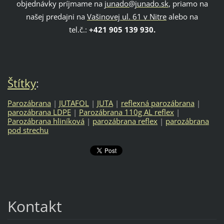
objednávky príjmame na
junado@junado.sk
, priamo na
našej predajni na
Vašinovej ul. 61 v Nitre
alebo na
tel.č.:
+421 905 139 930.
Štítky
:
Parozábrana
|
JUTAFOL
|
JUTA
|
reflexná parozábrana
|
parozábrana LDPE
|
Parozábrana 110g AL reflex
|
Parozábrana hliníková
|
parozábrana reflex
|
parozábrana
pod strechu
Kontakt