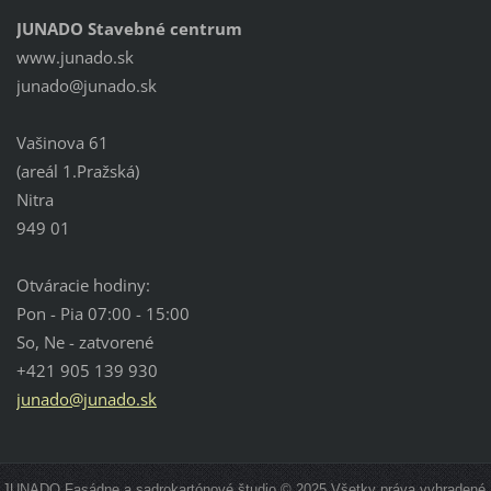
JUNADO Stavebné centrum
www.junado.sk
junado@j
unado.sk
Vašinova 61
(areál 1.Pražská)
Nitra
949 01
Otváracie hodiny:
Pon - Pia 07:00 - 15:00
So, Ne - zatvorené
+421 905 139 930
junado@junado.sk
JUNADO Fasádne a sadrokartónové študio © 2025 Všetky práva vyhradené.