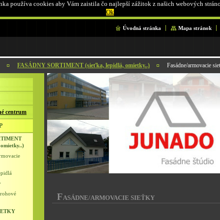
ka používa cookies aby Vám zaistila čo najlepší zážitok z našich webových strán
Ok
Úvodná stránka
Mapa stránok
FASÁDNY SORTIMENT (sieťka, lepidlá, omietky..)
Fasádne/armovacie sie
é centrum
P
RTIMENT
 omietky..)
rmovacie
epidlá
y
 rohové
F
ASÁDNE/ARMOVACIE SIEŤKY
IETKY