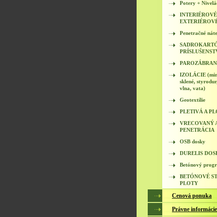
Potery + Nivelá
INTERIÉROVÉ
EXTERIÉROV
Penetračné náte
SADROKARTÓ
PRÍSLUŠENST
PAROZÁBRA
IZOLÁCIE (min
sklené, styrodur
vlna, vata)
Geotextílie
PLETIVÁ A P
VRECOVANÝ A
PENETRÁCIA
OSB dosky
DURELIS DOS
Betónový prog
BETÓNOVÉ ST
PLOTY
Cenová ponuka
Právne informácie