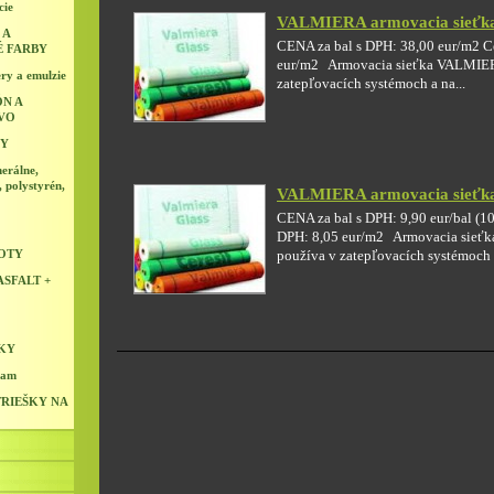
cie
VALMIERA armovacia sieťk
 A
CENA za bal s DPH: 38,00 eur/m2 C
É FARBY
eur/m2 Armovacia sieťka VALMIER
ry a emulzie
zatepľovacích systémoch a na...
N A
VO
NY
erálne,
, polystyrén,
VALMIERA armovacia sieťk
CENA za bal s DPH: 9,90 eur/bal (1
DPH: 8,05 eur/m2 Armovacia sieť
LOTY
používa v zatepľovacích systémoch a
SFALT +
KY
ram
RIEŠKY NA