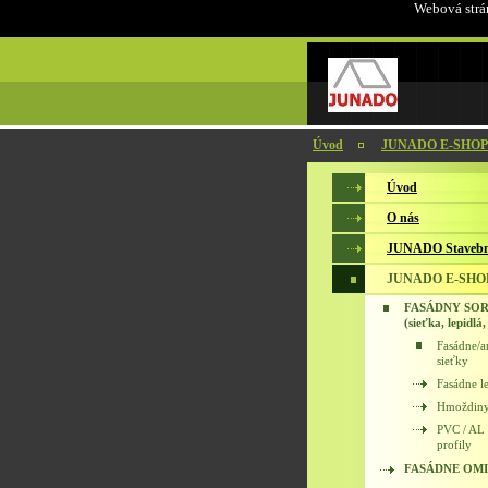
Webová strán
Úvod
JUNADO E-SHOP
Úvod
O nás
JUNADO Stavebn
JUNADO E-SHO
FASÁDNY SO
(sieťka, lepidlá,
Fasádne/a
sieťky
Fasádne l
Hmoždin
PVC / AL
profily
FASÁDNE OM