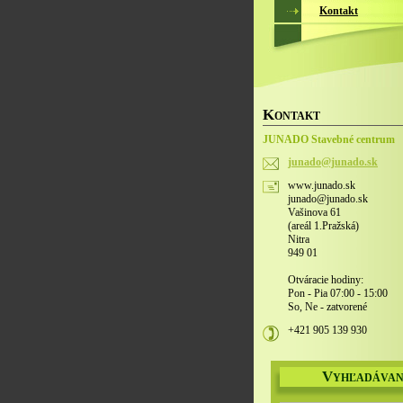
Kontakt
K
ONTAKT
JUNADO Stavebné centrum
junado@j
unado.sk
www.junado.sk
junado@junado.sk
Vašinova 61
(areál 1.Pražská)
Nitra
949 01
Otváracie hodiny:
Pon - Pia 07:00 - 15:00
So, Ne - zatvorené
+421 905 139 930
V
YHĽADÁVAN