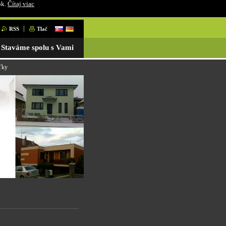
ok.
Čítaj viac
RSS
Tlač
Staváme spolu s Vami
ťky