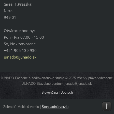
(areál 1.Pražská)
Nitra
949 01
Otváracie hodiny:
Pon - Pia 07:00 - 15:00
So, Ne - zatvorené
+421 905 139 930
junado@junado.sk
JUNADO Fasádne a sadrokartónové študio © 2025 Všetky práva vyhradené.
JUNADO Stavebné centrum junado@junado.sk
Slovenčina
|
Deutsch
Zobraziť:
Mobilnú verziu
|
Štandardnú verziu