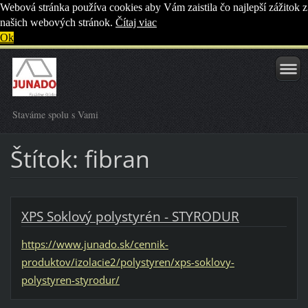
Webová stránka používa cookies aby Vám zaistila čo najlepší zážitok z
našich webových stránok.
Čítaj viac
Ok
Staváme spolu s Vami
Štítok: fibran
XPS Soklový polystyrén - STYRODUR
https://www.junado.sk/cennik-
produktov/izolacie2/polystyren/xps-soklovy-
polystyren-styrodur/