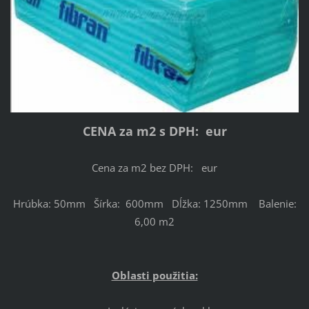
CENA za m2 s DPH: eur
Cena za m2 bez DPH: eur
Hrúbka: 50mm Šírka: 600mm Dĺžka: 1250mm Balenie:
6,00 m2
Oblasti použitia: