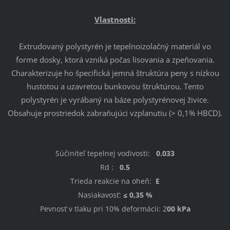
Vlastnosti:
Extrudovaný polystyrén je tepelnoizolačný materiál vo
forme dosky, ktorá vzniká počas lisovania a zpeňovania.
Charakterizuje ho špecifická jemná štruktúra peny s nízkou
hustotou a uzavretou bunkovou štruktúrou. Tento
polystyrén je vyrábaný na báze polystyrénovej živice.
Obsahuje prostriedok zabraňujúci vzplanutiu (> 0,1% HBCD).
Súčiniteľ tepelnej vodivosti:
0.033
Rd
:
0.5
Trieda reakcie na oheň:
E
Nasiakavosť:
≤ 0,35 %
Pevnosť v tlaku pri 10% deformácii:
2
00 kPa