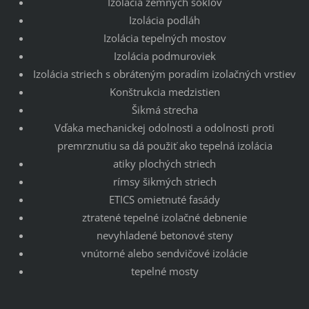
Izolácia zemných soklov
Izolácia podláh
Izolácia tepelných mostov
Izolácia podmuroviek
Izolácia striech s obráteným poradím izolačných vrstiev
Konštrukcia medzistien
Šikmá strecha
Vďaka mechanickej odolnosti a odolnosti proti
premrznutiu sa dá použiť ako tepelná izolácia
atiky plochých striech
rímsy šikmých striech
ETICS omietnuté fasády
ztratené tepelné izolačné debnenie
nevyhladené betonové steny
vnútorné alebo sendvičové izolácie
tepelné mosty