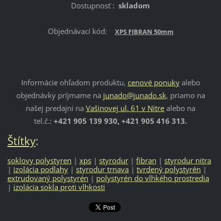
Dostupnosť :
skladom
Objednávací kód:
XPS FIBRAN 50mm
Informácie ohľadom produktu,
cenové ponuky
alebo
objednávky príjmame na
junado@junado.sk
, priamo na
našej predajni na
Vašinovej ul. 61 v Nitre
alebo na
tel.č.:
+421 905 139 930, +421 905 416 313.
Štítky
:
soklovy polystyren
|
xps
|
styrodur
|
fibran
|
styrodur nitra
|
izolácia podlahy
|
styrodur trnava
|
tvrdený polystyrén
|
extrudovaný polystyrén
|
polystyrén do vlhkého prostredia
|
izolácia sokla proti vlhkosti