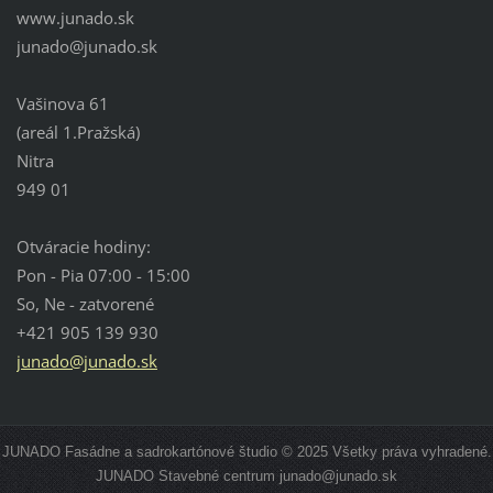
www.junado.sk
junado@j
unado.sk
Vašinova 61
(areál 1.Pražská)
Nitra
949 01
Otváracie hodiny:
Pon - Pia 07:00 - 15:00
So, Ne - zatvorené
+421 905 139 930
junado@junado.sk
JUNADO Fasádne a sadrokartónové študio © 2025 Všetky práva vyhradené.
JUNADO Stavebné centrum junado@junado.sk