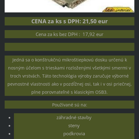
CENA za ks s DPH: 21,50 eur
Cena za ks bez DPH : 17,92 eur
Jedná sa o konštrukčnú mikroštiepkovú dosku určenú k
nosným účelom s trieskami rozloženými všetkými smermi v
troch vrstvách. Táto technológia výroby zaručuje výborné
pevnostné vlastnosti ako v pozdĺžnej osi, tak i v osi priečnej,
plne porovnateľné s klasickým OSB3.
Používané sú na:
záhradné stavby
steny
podkrovia