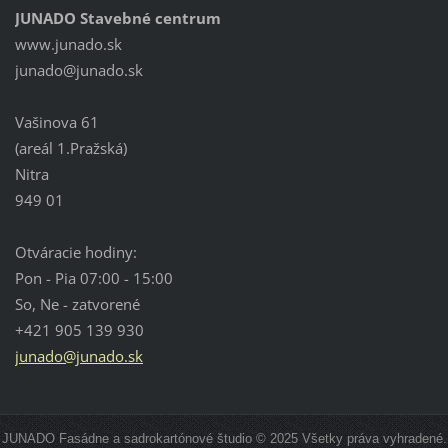
JUNADO Stavebné centrum
www.junado.sk
junado@j
unado.sk
Vašinova 61
(areál 1.Pražská)
Nitra
949 01
Otváracie hodiny:
Pon - Pia 07:00 - 15:00
So, Ne - zatvorené
+421 905 139 930
junado@junado.sk
JUNADO Fasádne a sadrokartónové študio © 2025 Všetky práva vyhradené.