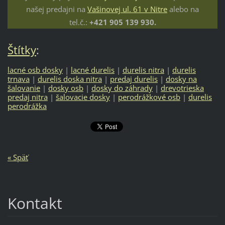
našej predajni na
Vašinovej ul. 61 v Nitre
alebo na
tel.č.:
+421 905 139 930.
Štítky
:
lacné osb dosky
|
lacné durelis
|
durelis nitra
|
durelis
trnava
|
durelis doska nitra
|
predaj durelis
|
dosky na
šalovanie
|
dosky osb
|
dosky do záhrady
|
drevotrieska
predaj nitra
|
šalovacie dosky
|
perodrážkové osb
|
durelis
perodrážka
« Späť
Kontakt