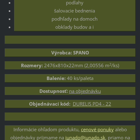
podlahy
šalovacie bednenia
podhľady na domoch
obklady budov a i
Výrobca: SPANO
2
Rozmery:
2476x810x22mm (2,00556 m
/ks)
Balenie:
40 ks/paleta
Dostupnosť:
na objednávku
Objednávací kód:
DURELIS PD4 - 22
Informácie ohľadom produktu,
cenové ponuky
alebo
objednávky príjmame na
junado@junado.sk
, priamo na