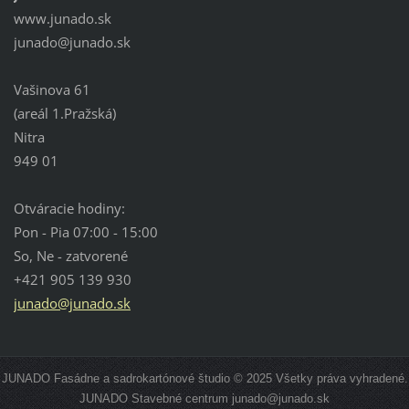
www.junado.sk
junado@j
unado.sk
Vašinova 61
(areál 1.Pražská)
Nitra
949 01
Otváracie hodiny:
Pon - Pia 07:00 - 15:00
So, Ne - zatvorené
+421 905 139 930
junado@junado.sk
JUNADO Fasádne a sadrokartónové študio © 2025 Všetky práva vyhradené.
JUNADO Stavebné centrum junado@junado.sk