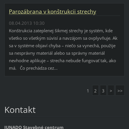
Parozábrana v konštrukcii strechy
08.04.2013 10:30
Konštrukcia zateplenej šikmej strechy je systém, kde
všetko so všetkým súvisí a navzájom sa ovplyvňuje. Ak
sa v systéme objaví chyba – niečo sa vynechá, použije
sa nesprávny materiál alebo sa správny materiál
nevhodne aplikuje – strecha nebude fungovať tak, ako
má. Čo prechádza cez...
1
2
3
>
>>
Kontakt
JUNADO Stavebné centrum