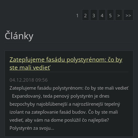
1
2
3
4
5
>
>>
Články
Zatepľujeme fasádu polystyrénom: čo by
ste mali vedieť
04.12.2018 09:56
Zatepľujeme fasádu polystyrénom: čo by ste mali vedieť
Expandovaný, teda penový polystyrén je dnes
bezpochyby najobľúbenejší a najrozšírenejší tepelný
izolant na zatepľovanie fasád budov. Čo by ste mali
vedieť, aby vám na dome poslúžil čo najlepšie?
Polystyrén za svoju...