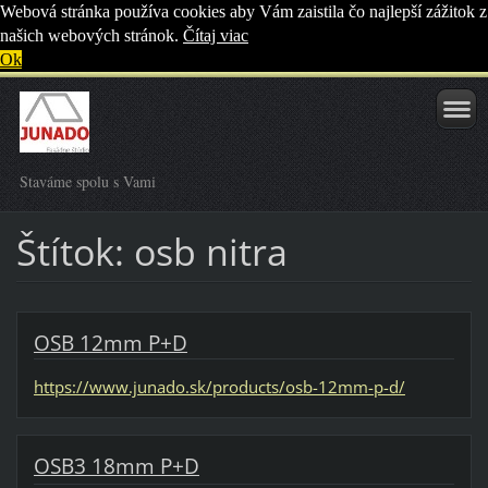
Webová stránka používa cookies aby Vám zaistila čo najlepší zážitok z
našich webových stránok.
Čítaj viac
Ok
Staváme spolu s Vami
Štítok: osb nitra
OSB 12mm P+D
https://www.junado.sk/products/osb-12mm-p-d/
OSB3 18mm P+D