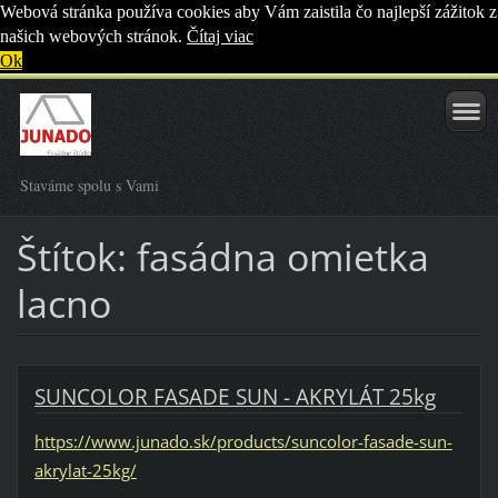
Webová stránka používa cookies aby Vám zaistila čo najlepší zážitok z
našich webových stránok.
Čítaj viac
Ok
Staváme spolu s Vami
Štítok: fasádna omietka
lacno
SUNCOLOR FASADE SUN - AKRYLÁT 25kg
https://www.junado.sk/products/suncolor-fasade-sun-
akrylat-25kg/