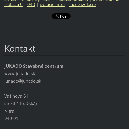
izolácia 0
|
040
|
izolácie nitra
|
lacné izolácie
Kontakt
JUNADO Stavebné centrum
www.junado.sk
junado@j
unado.sk
Vašinova 61
(areál 1.Pražská)
Nitra
949 01