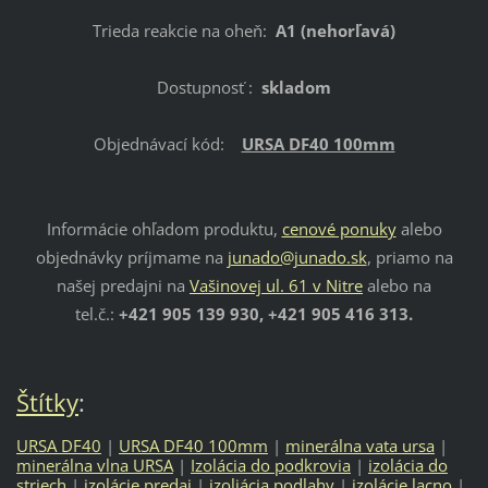
Trieda reakcie na oheň:
A1 (nehorľavá)
Dostupnosť :
skladom
Objednávací kód:
URSA DF40 100mm
Informácie ohľadom produktu,
cenové ponuky
alebo
objednávky príjmame na
junado@junado.sk
, priamo na
našej predajni na
Vašinovej ul. 61 v Nitre
alebo na
tel.č.:
+421 905 139 930, +421 905 416 313.
Štítky
:
URSA DF40
|
URSA DF40 100mm
|
minerálna vata ursa
|
minerálna vlna URSA
|
Izolácia do podkrovia
|
izolácia do
striech
|
izolácie predaj
|
izoliácia podlahy
|
izolácie lacno
|