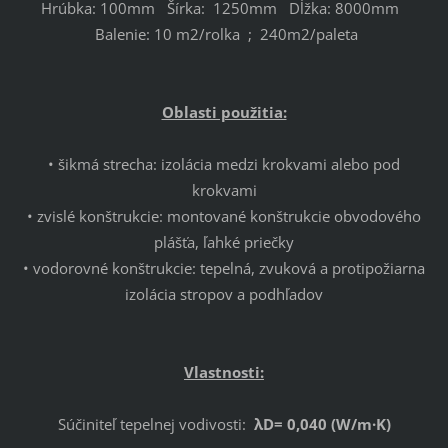
Hrúbka: 100mm Šírka: 1250mm Dĺžka: 8000mm
Balenie: 10 m2/rolka ; 240m2/paleta
Oblasti použitia:
• šikmá strecha: izolácia medzi krokvami alebo pod
krokvami
• zvislé konštrukcie: montované konštrukcie obvodového
plášťa, ľahké priečky
• vodorovné konštrukcie: tepelná, zvuková a protipožiarna
izolácia stropov a podhľadov
Vlastnosti:
Súčiniteľ tepelnej vodivosti:
λD= 0,040 (W/m·K)