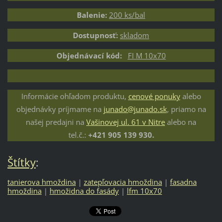
Balenie:
200 ks/bal
Dostupnosť:
skladom
Objednávací kód:
FI M 10x70
Informácie ohľadom produktu,
cenové ponuky
alebo
objednávky príjmame na
junado@junado.sk
, priamo na
našej predajni na
Vašinovej ul. 61 v Nitre
alebo na
tel.č.:
+421 905 139 930.
Štítky
:
tanierova hmoždina
|
zatepľovacia hmoždina
|
fasadna
hmoždina
|
hmožidna do fasády
|
lfm 10x70