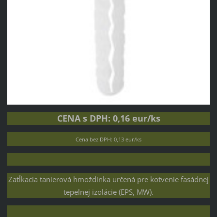
CENA s DPH: 0,16 eur/ks
Cena bez DPH: 0,13 eur/ks
Zatĺkacia tanierová hmoždinka určená pre kotvenie fasádnej
tepelnej izolácie (EPS, MW).