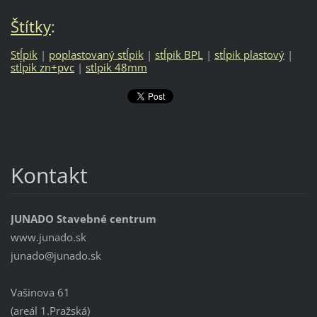
Štítky
:
Stĺpik
|
poplastovaný stĺpik
|
stĺpik BPL
|
stĺpik plastový
|
stĺpik zn+pvc
|
stlpik 48mm
Kontakt
JUNADO Stavebné centrum
www.junado.sk
junado@j
unado.sk
Vašinova 61
(areál 1.Pražská)