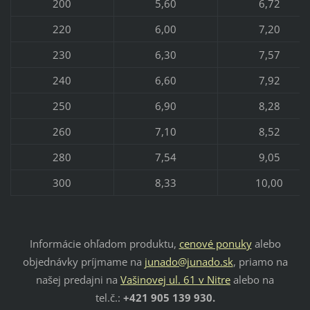
200
5,60
6,72
220
6,00
7,20
230
6,30
7,57
240
6,60
7,92
250
6,90
8,28
260
7,10
8,52
280
7,54
9,05
300
8,33
10,00
Informácie ohľadom produktu,
cenové ponuky
alebo
objednávky príjmame na
junado@junado.sk
, priamo na
našej predajni na
Vašinovej ul. 61 v Nitre
alebo na
tel.č.:
+421 905 139 930.