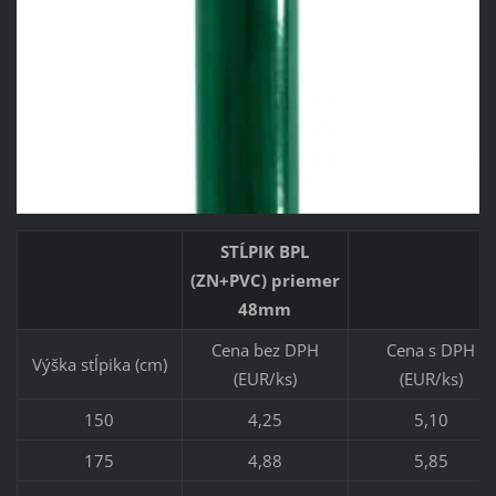
STĹPIK BPL
(ZN+PVC) priemer
48mm
Cena bez DPH
Cena s DPH
Výška stĺpika (cm)
(EUR/ks)
(EUR/ks)
150
4,25
5,10
175
4,88
5,85