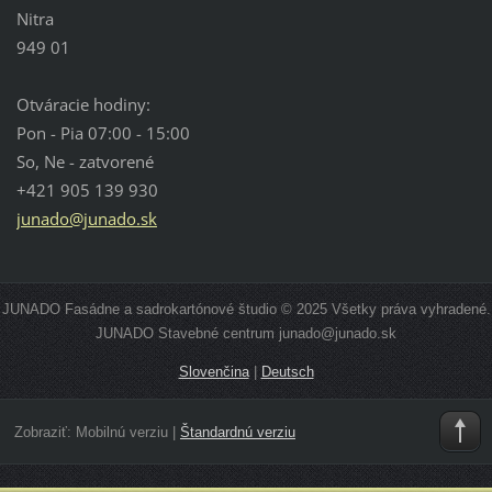
Nitra
949 01
Otváracie hodiny:
Pon - Pia 07:00 - 15:00
So, Ne - zatvorené
+421 905 139 930
junado@junado.sk
JUNADO Fasádne a sadrokartónové študio © 2025 Všetky práva vyhradené.
JUNADO Stavebné centrum junado@junado.sk
Slovenčina
|
Deutsch
Zobraziť:
Mobilnú verziu
|
Štandardnú verziu