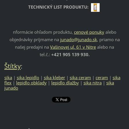
TECHNICKÝ LIST PRODUKTU:
nformácie ohľadom produktu,
cenové ponuky
alebo
objednávky príjmame na
junado@junado.sk
, priamo na
našej predajni na
Vašinovej ul. 61 v Nitre
alebo na
tel.č.:
+421 905 139 930.
Štítky
:
sika
|
sika lepidlo
|
sika kleber
|
sika ceram
|
ceram
|
sika
flex
|
lepidlo obklady
|
lepidlo dlažby
|
sika nitra
|
sika
junado