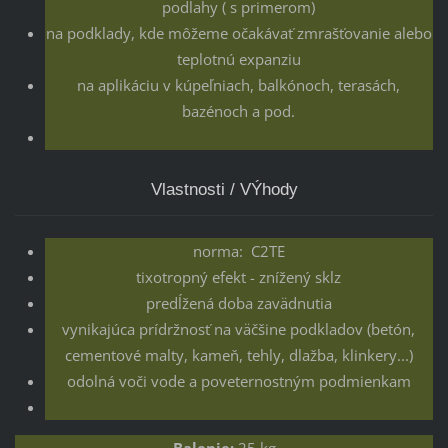
podlahy ( s primerom)
na podklady, kde môžeme očakávať zmrašťovanie alebo
teplotnú expanziu
na aplikáciu v kúpeľniach, balkónoch, terasách,
bazénoch a pod.
Vlastnosti / VÝhody
norma: C2TE
tixotropný efekt - znížený sklz
predĺžená doba zavädnutia
vynikajúca prídržnosť na väčšine podkladov (betón,
cementové malty, kameň, tehly, dlažba, klinkery...)
odolná voči vode a poveternostným podmienkam