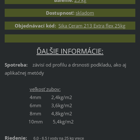
Balenie:
25 kg
Dostupnosť:
skladom
Objednávací kód:
Sika Ceram 213 Extra flex 25kg
ĎALŠIE INFORMÁCIE:
Spotreba:
závisí od profilu a drsnosti podkladu, ako aj
aplikačnej metódy
veľkosť zubov:
4mm 2,4kg/m2
6mm 3,6kg/m2
8mm 4,8kg/m2
10mm 5,4kg/m2
Riedenie:
6,0 - 6,5 l vody na 25 kg vrece