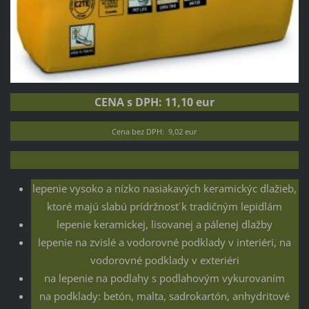
CENA s DPH: 11,10 eur
Cena bez DPH: 9,02 eur
lepenie vysoko a nízko nasiakavých keramickýc dlažieb,
ktoré majú slabú prídržnosť k tradičným lepidlám
lepenie keramickej, lisovanej a pálenej dlažby
lepenie na zvislé a vodorovné podklady v interiéri, na
vodorovné podklady v exteriéri
na lepenie na podlahy s podlahovým vykurovaním
na podklady: betón, malta, sadrokartón, anhydritové