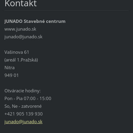
Kontakt
JUNADO Stavebné centrum
www.junado.sk
junado@j
unado.sk
Vašinova 61
(areál 1.Pražská)
Nitra
949 01
Otváracie hodiny:
Pon - Pia 07:00 - 15:00
So, Ne - zatvorené
+421 905 139 930
junado@junado.sk