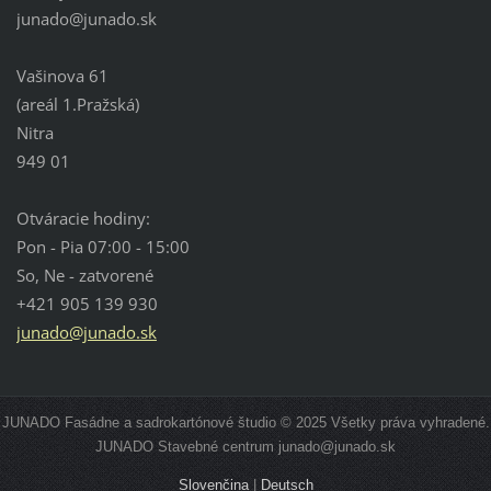
junado@j
unado.sk
Vašinova 61
(areál 1.Pražská)
Nitra
949 01
Otváracie hodiny:
Pon - Pia 07:00 - 15:00
So, Ne - zatvorené
+421 905 139 930
junado@junado.sk
JUNADO Fasádne a sadrokartónové študio © 2025 Všetky práva vyhradené.
JUNADO Stavebné centrum junado@junado.sk
Slovenčina
|
Deutsch