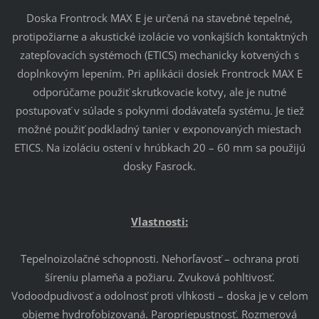
Doska Frontrock MAX E je určená na stavebné tepelné,
protipožiarne a akustické izolácie vo vonkajších kontaktných
zatepľovacích systémoch (ETICS) mechanicky kotvených s
doplnkovým lepením. Pri aplikácii dosiek Frontrock MAX E
odporúčame použiť skrutkovacie kotvy, ale je nutné
postupovať v súlade s pokynmi dodávateľa systému. Je tiež
možné použiť podkladný tanier v exponovaných miestach
ETICS. Na izoláciu ostení v hrúbkach 20 – 60 mm sa použijú
dosky Fasrock.
Vlastnosti:
Tepelnoizolačné schopnosti. Nehorľavosť – ochrana proti
šíreniu plameňa a požiaru. Zvuková pohltivosť.
Vodoodpudivosť a odolnosť proti vlhkosti – doska je v celom
objeme hydrofobizovaná. Paropriepustnosť. Rozmerová