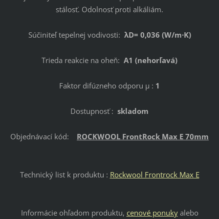
stálosť. Odolnosť proti alkáliám.
Súčiniteľ tepelnej vodivosti:
λD= 0,036 (W/m·K)
Trieda reakcie na oheň:
A1 (nehorľavá)
Faktor difúzneho odporu
μ :
1
Dostupnosť :
skladom
Objednávací kód:
ROCKWOOL FrontRock Max E 70mm
Technický list k produktu :
Rockwool Frontrock Max E
Informácie ohľadom produktu,
cenové ponuky
alebo