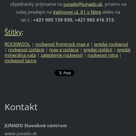
objednávky príjmame na
junado@junado.sk
, priamo na
našej predajni na
Vašinovej ul. 61 v Nitre
alebo na
tel.č.:
+421 905 139 930, +421 905 416 313.
Štítky
:
ROCKWOOL
|
rockwool frontrock max e
|
predaj rockwool
|
rockwool izolácie
|
max e izolácia
|
predaj izolácií
|
predaj
minerálna vata
|
zateplenie rockwool
|
rockwool nitra
|
rockwool lacno
Kontakt
JUNADO Stavebné centrum
www.junado.sk