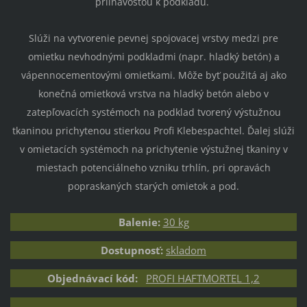
priľnavosťou
k podkladu.
Slúži na vytvorenie pevnej spojovacej
vrstvy medzi pre
omietku nevhodný
mi podkladmi (napr. hladký betón)
a
vápennocementovými omietkami.
Môže byť použitá aj ako
konečná
omietková vrstva na hladký betón
alebo v
zatepľovacích systémoch na
podklad tvorený výstužnou
tkaninou prichytenou stierkou Profi Klebespachtel. Ďalej slúži
v omietacích
systémoch na prichytenie výstužnej
tkaniny v
miestach potenciálneho
vzniku trhlín, pri opravách
popraskaných starých omietok a pod.
Balenie:
30 kg
Dostupnosť:
skladom
Objednávací kód:
PROFI HAFTMORTEL 1,2