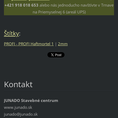
+421 918 018 653
alebo nás jednoducho navštívte v Trnave
na Priemyselnej 6 (areál UPS)
Štítky
:
PROFI - PROFI Haftmortel 1
|
2mm
Kontakt
JUNADO Stavebné centrum
www.junado.sk
junado@j
unado.sk