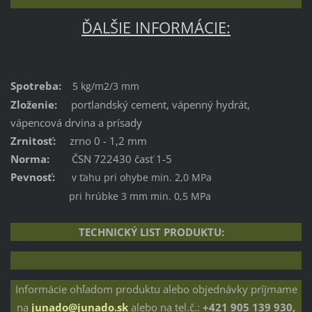
ĎALŠIE INFORMÁCIE:
Spotreba:
5 kg/m2/3 mm
Zloženie:
portlandský cement, vápenný hydrát,
vápencová drvina a prísady
Zrnitosť:
zrno 0 - 1,2 mm
Norma:
ČSN 722430 časť 1-5
Pevnosť:
v ťahu pri ohybe min. 2,0 MPa
pri hrúbke 3 mm min. 0,5 MPa
TECHNICKÝ LIST PRODUKTU:
Informácie ohľadom produktu alebo objednávky príjmame
na
junado@junado.sk
alebo na tel.č.:
+421
905 139 930,