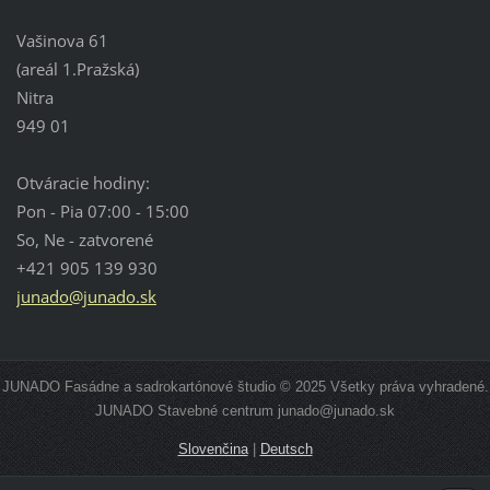
Vašinova 61
(areál 1.Pražská)
Nitra
949 01
Otváracie hodiny:
Pon - Pia 07:00 - 15:00
So, Ne - zatvorené
+421 905 139 930
junado@junado.sk
JUNADO Fasádne a sadrokartónové študio © 2025 Všetky práva vyhradené.
JUNADO Stavebné centrum junado@junado.sk
Slovenčina
|
Deutsch