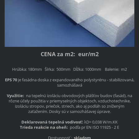
CENA za m2: eur/m2
Hrúbka: 180mm Šírka: 500mm Dĺžka: 1000mm Balenie: m2
EPS 70
je fasádna doska z expandovaného polystyrénu - stabilizovaná,
samozhášavá
Využitie:
na tepelnú izoláciu obvodových plášťov budov (fasád), na
rôzne účely použitia v priemyselných objektoch, vzduchotechnike,
izoláciu stropov, priečok, striech, ako aj podláh so zníženým
zaťažením. Dosky sú v samozhášavej úprave.
Deklarovaná tepelná vodivosť:
λD= 0,038 W/m.KK
Trieda reakcie na oheň:
podľa pr EN ISO 11925 - 2 E
Dostupnosť :
skladom