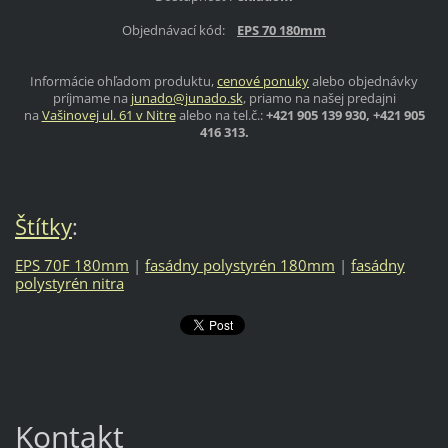
Objednávací kód:
EPS 70 180mm
Informácie ohľadom produktu,
cenové ponuky
alebo objednávky
príjmame na
junado@junado.sk
, priamo na našej predajni
na
Vašinovej ul. 61 v Nitre
alebo na tel.č.:
+421 905 139 930, +421 905
416 313.
Štítky
:
EPS 70F 180mm
|
fasádny polystyrén 180mm
|
fasádny
polystyrén nitra
Kontakt