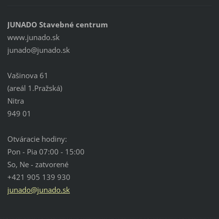
JUNADO Stavebné centrum
www.junado.sk
junado@j
unado.sk
Vašinova 61
(areál 1.Pražská)
Nitra
949 01
Otváracie hodiny:
Pon - Pia 07:00 - 15:00
So, Ne - zatvorené
+421 905 139 930
junado@junado.sk