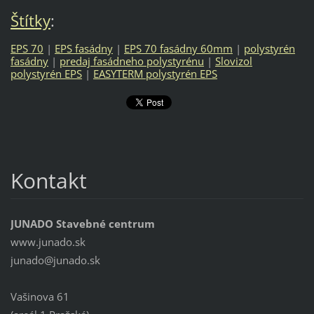
Štítky
:
EPS 70
|
EPS fasádny
|
EPS 70 fasádny 60mm
|
polystyrén
fasádny
|
predaj fasádneho polystyrénu
|
Slovizol
polystyrén EPS
|
EASYTERM polystyrén EPS
Kontakt
JUNADO Stavebné centrum
www.junado.sk
junado@j
unado.sk
Vašinova 61