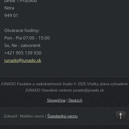
(areál 1.Pražská)
Nitra
949 01
Otváracie hodiny:
Pon - Pia 07:00 - 15:00
So, Ne - zatvorené
+421 905 139 930
junado@junado.sk
JUNADO Fasádne a sadrokartónové študio © 2025 Všetky práva vyhradené.
JUNADO Stavebné centrum junado@junado.sk
Slovenčina
|
Deutsch
Zobraziť:
Mobilnú verziu
|
Štandardnú verziu