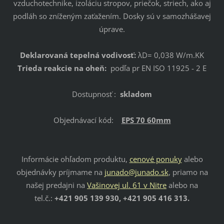
vzduchotechnike, izoláciu stropov, priečok, striech, ako aj
podláh so zníženým zaťažením. Dosky sú v samozhášavej
úprave.
Deklarovaná tepelná vodivosť:
λD= 0,038 W/m.KK
Trieda reakcie na oheň:
podľa pr EN ISO 11925 - 2 E
Dostupnosť :
skladom
Objednávací kód:
EPS 70 60mm
Informácie ohľadom produktu,
cenové ponuky
alebo
objednávky príjmame na
junado@junado.sk
, priamo na
našej predajni na
Vašinovej ul. 61 v Nitre
alebo na
tel.č.:
+421 905 139 930, +421 905 416 313.