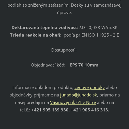
podláh so zníženým zaťažením. Dosky sú v samozhášavej
úprave.
Deklarovaná tepelná vodivosť:
λD= 0,038 W/m.KK
Trieda reakcie na oheň:
podľa pr EN ISO 11925 - 2 E
Dostupnosť :
Objednávací kód:
EPS 70 10mm
Informácie ohľadom produktu,
cenové ponuky
alebo
objednávky príjmame na
junado@junado.sk
, priamo na
našej predajni na
Vašinovej ul. 61 v Nitre
alebo na
tel.č.:
+421 905 139 930, +421 905 416 313.