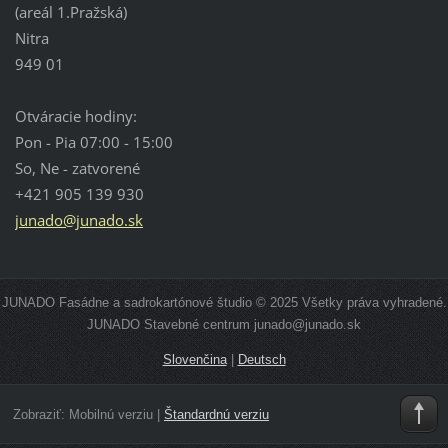
(areál 1.Pražská)
Nitra
949 01
Otváracie hodiny:
Pon - Pia 07:00 - 15:00
So, Ne - zatvorené
+421 905 139 930
junado@junado.sk
JUNADO Fasádne a sadrokartónové študio © 2025 Všetky práva vyhradené.
JUNADO Stavebné centrum junado@junado.sk
Slovenčina
|
Deutsch
Zobraziť:
Mobilnú verziu
|
Štandardnú verziu