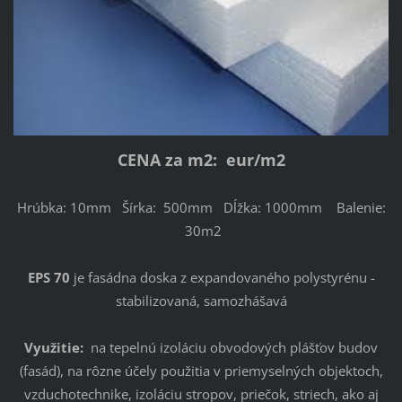
CENA za m2: eur/m2
Hrúbka: 10mm Šírka: 500mm Dĺžka: 1000mm Balenie:
30m2
EPS 70
je fasádna doska z expandovaného polystyrénu -
stabilizovaná, samozhášavá
Využitie:
na tepelnú izoláciu obvodových plášťov budov
(fasád), na rôzne účely použitia v priemyselných objektoch,
vzduchotechnike, izoláciu stropov, priečok, striech, ako aj