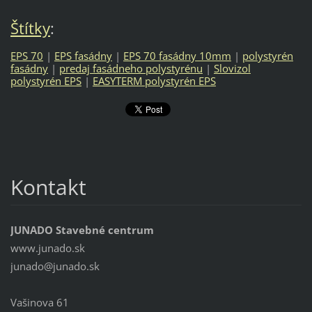
Štítky
:
EPS 70
|
EPS fasádny
|
EPS 70 fasádny 10mm
|
polystyrén
fasádny
|
predaj fasádneho polystyrénu
|
Slovizol
polystyrén EPS
|
EASYTERM polystyrén EPS
Kontakt
JUNADO Stavebné centrum
www.junado.sk
junado@j
unado.sk
Vašinova 61