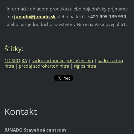
Informácie ohľadom produktu alebo objednávky príjmame
na
junado@junado.sk
alebo na tel.č.:
+421
905 139 930
alebo nás jednoducho navštívte v Nitre na Vašinovej ul.61.
Štítky
:
CD SPOJKA
|
sadrokartonove prislušenstvo
|
sadrokarton
nitra
|
predaj sadrokarton nitra
|
rigips nitra
Kontakt
JUNADO Stavebné centrum