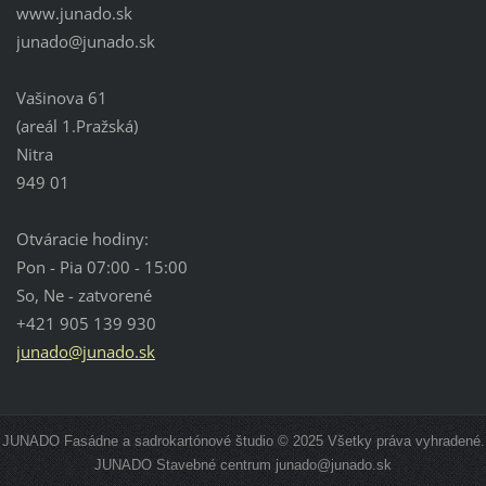
www.junado.sk
junado@j
unado.sk
Vašinova 61
(areál 1.Pražská)
Nitra
949 01
Otváracie hodiny:
Pon - Pia 07:00 - 15:00
So, Ne - zatvorené
+421 905 139 930
junado@junado.sk
JUNADO Fasádne a sadrokartónové študio © 2025 Všetky práva vyhradené.
JUNADO Stavebné centrum junado@junado.sk