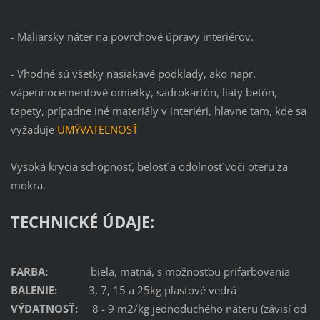
- Maliarsky náter na povrchové úpravy interiérov.
- Vhodné sú všetky nasiakavé podklady, ako napr.
vápennocementové omietky, sadrokartón, liaty betón,
tapety, prípadne iné materiály v interiéri, hlavne tam, kde sa
vyžaduje
UMÝVATEĽNOSŤ
Vysoká krycia schopnosť, belosť a odolnosť voči oteru za
mokra.
TECHNICKÉ ÚDAJE:
FARBA:
biela, matná, s možnosťou prifarbovania
BALENIE:
3, 7, 15 a 25kg plastové vedrá
VÝDATNOSŤ:
8 - 9 m2/kg jednoduchého náteru (závisí od