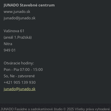
JUNADO Stavebné centrum
www.junado.sk
junado@j
unado.sk
Vašinova 61
(areál 1.Pražská)
Nitra
949 01
Otváracie hodiny:
Pon - Pia 07:00 - 15:00
So, Ne - zatvorené
+421 905 139 930
junado@junado.sk
JUNADO Fasádne a sadrokartónové študio © 2025 Všetky práva vyhradené.