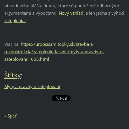
obvodového plášťa domu, ktoré sú podložené odbornými
argumentami a výpočtami.
Nový vzhľad
je len jedna z výhod
zateplenia.
"
Viac na:
https://urobsisam.topky.sk/stavba-a-
rekonstrukcia/zateplenie-fasada/myty-a-pravdy-o-
zateplovani-1603.html
Štítky
:
Mýty a pravdy o zatepľovaní
« Späť