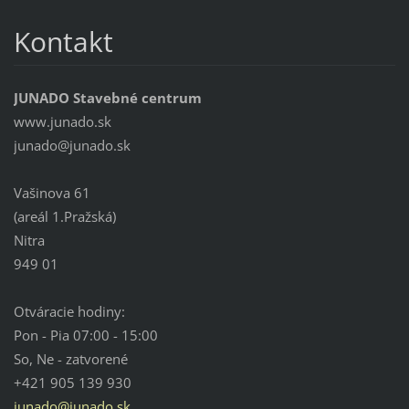
Kontakt
JUNADO Stavebné centrum
www.junado.sk
junado@j
unado.sk
Vašinova 61
(areál 1.Pražská)
Nitra
949 01
Otváracie hodiny:
Pon - Pia 07:00 - 15:00
So, Ne - zatvorené
+421 905 139 930
junado@junado.sk