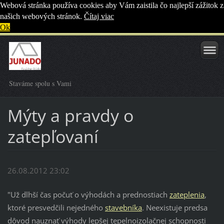
Webová stránka používa cookies aby Vám zaistila čo najlepší zážitok z
našich webových stránok.
Čítaj viac
Ok
Staváme spolu s Vami
Mýty a pravdy o
zatepľovaní
26.08.2012 23:02
"Už dlhší čas počuť o výhodách a prednostiach
zateplenia
,
ktoré presvedčili nejedného
stavebníka
. Neexistuje predsa
dôvod nauznať výhody lepšej tepelnoizolačnej schopnosti