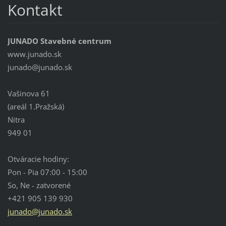
Kontakt
JUNADO Stavebné centrum
www.junado.sk
junado@j
unado.sk
Vašinova 61
(areál 1.Pražská)
Nitra
949 01
Otváracie hodiny:
Pon - Pia 07:00 - 15:00
So, Ne - zatvorené
+421 905 139 930
junado@junado.sk