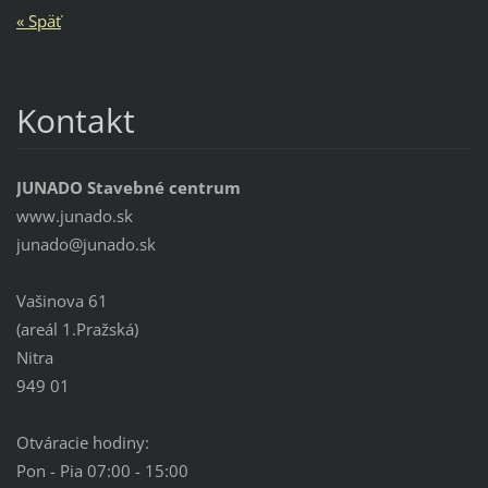
« Späť
Kontakt
JUNADO Stavebné centrum
www.junado.sk
junado@j
unado.sk
Vašinova 61
(areál 1.Pražská)
Nitra
949 01
Otváracie hodiny:
Pon - Pia 07:00 - 15:00